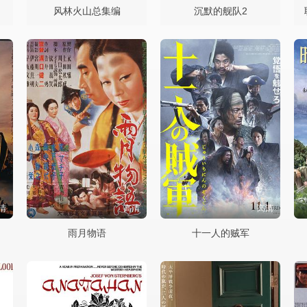
风林火山总集编
沉默的舰队2
清
高清
高清
雨月物语
十一人的贼军