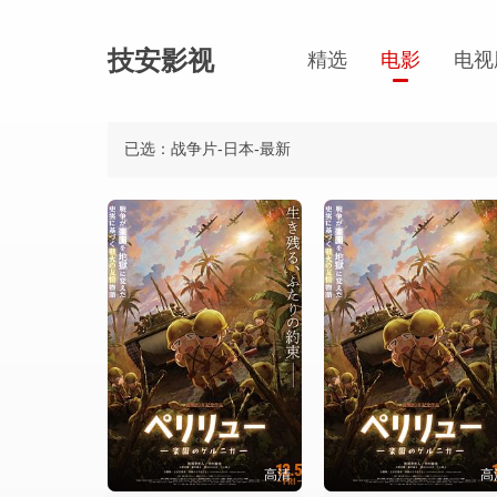
技安影视
精选
电影
电视
已选：战争片-日本-最新
高清
高