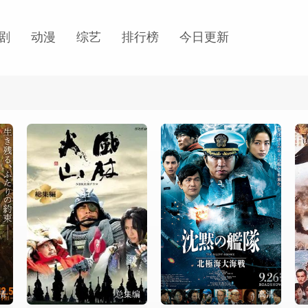
剧
动漫
综艺
排行榜
今日更新
清
总集编
高清