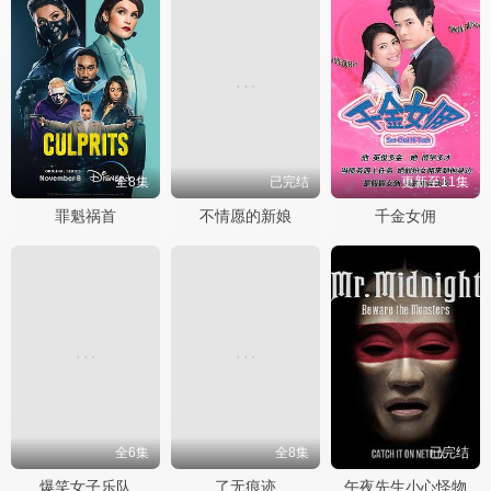
全8集
已完结
更新至11集
罪魁祸首
不情愿的新娘
千金女佣
全6集
全8集
已完结
爆笑女子乐队
了无痕迹
午夜先生小心怪物