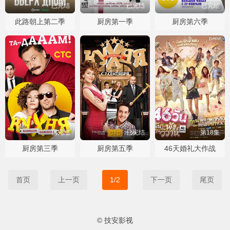
已完结
已完结
已完结
此路朝上第二季
厨房第一季
厨房第六季
已完结
已完结
第18集
厨房第三季
厨房第五季
46天婚礼大作战
首页
上一页
1/2
下一页
尾页
© 技安影视