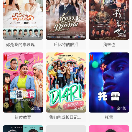
已完结
已完结
已完结
丘比特的眼泪
我来也
你是我的毒玫瑰国语
全6集
全7集
全6集
错位教育
托雷
我们的成长日记第二季