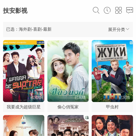
技安影视
已选：海外剧-喜剧-最新
展开分类
已完结
已完结
已完结
我要成为超级巨星
偷心俏冤家
甲虫村