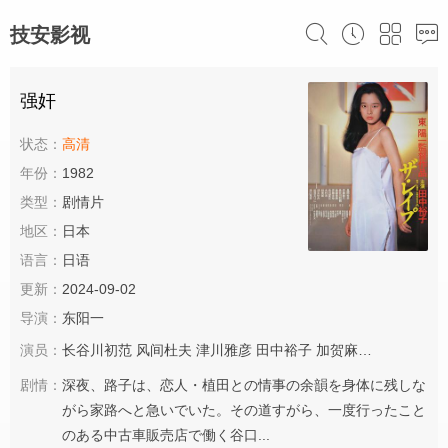
技安影视
强奸
状态：
高清
年份：
1982
类型：
剧情片
地区：
日本
语言：
日语
更新：
2024-09-02
导演：
东阳一
演员：
长谷川初范
风间杜夫
津川雅彦
田中裕子
加贺麻理子
中村雁治
剧情：
深夜、路子は、恋人・植田との情事の余韻を身体に残しな
がら家路へと急いでいた。その道すがら、一度行ったこと
のある中古車販売店で働く谷口...