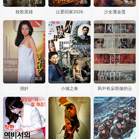
高清
高清
高清
校歌英雄
让爱回家2026
少女潘金莲
高清
高清
国语
强奸
小城之春
风中有朵雨做的云