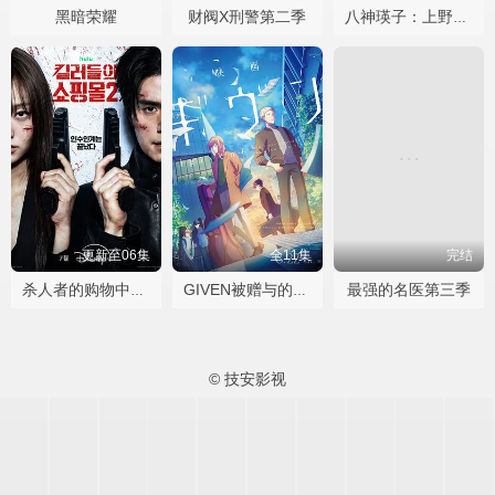
黑暗荣耀
财阀X刑警第二季
八神瑛子：上野中央署组织犯罪对策课
更新至06集
全11集
完结
最强的名医第三季
杀人者的购物中心2
GIVEN被赠与的未来
© 技安影视