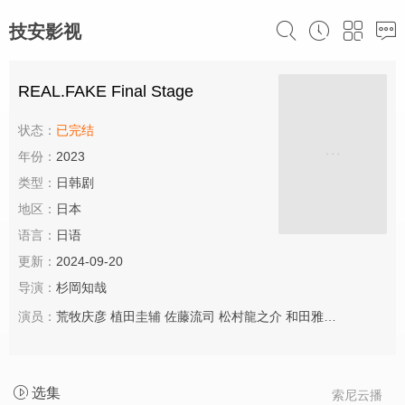
技安影视
REAL.FAKE Final Stage
状态：
已完结
年份：
2023
类型：
日韩剧
地区：
日本
语言：
日语
更新：
2024-09-20
导演：
杉岡知哉
演员：
荒牧庆彦
植田圭辅
佐藤流司
松村龍之介
和田雅成
猪野广树
选集
索尼云播