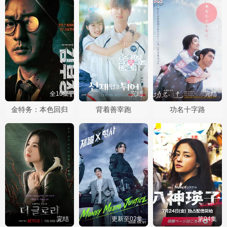
全10集
完结
完结
金特务：本色回归
背着善宰跑
功名十字路
完结
更新至02集
第04集