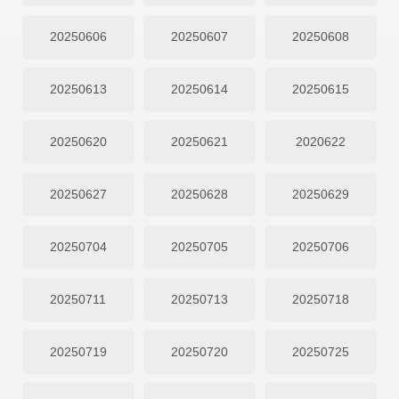
20250606
20250607
20250608
20250613
20250614
20250615
20250620
20250621
2020622
20250627
20250628
20250629
20250704
20250705
20250706
20250711
20250713
20250718
20250719
20250720
20250725