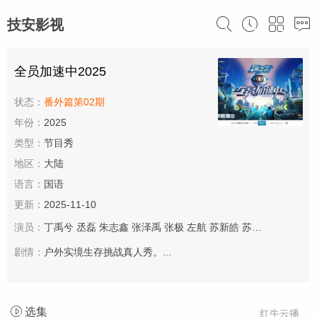
技安影视
全员加速中2025
状态：
番外篇第02期
年份：
2025
类型：
节目秀
地区：
大陆
语言：
国语
更新：
2025-11-10
演员：
丁禹兮
丞磊
朱志鑫
张泽禹
张极
左航
苏新皓
苏醒
尹浩宇
余承
剧情：
户外实境生存挑战真人秀。...
选集
红牛云播