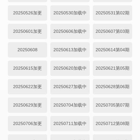
20250526加更
20250530加载中
20250531第02期
20250601加更
20250606加载中
20250607第03期
20250608
20250613加载中
20250614第04期
20250615加更
20250620加载中
20250621第05期
20250622加更
20250627加载中
20250628第06期
20250629加更
20250704加载中
20250705第07期
20250706加更
20250711加载中
20250712第08期