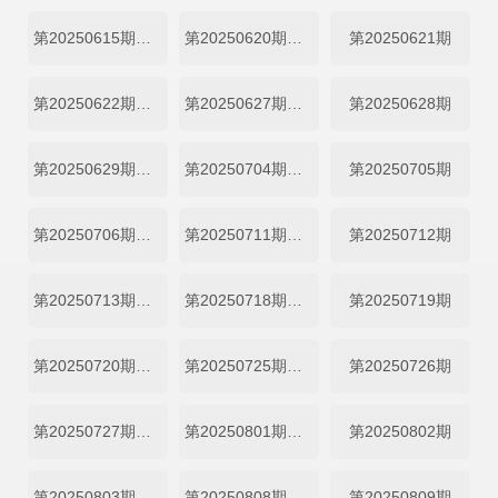
第20250615期加更
第20250620期加载中
第20250621期
第20250622期加更
第20250627期加载中
第20250628期
第20250629期加更
第20250704期加载中
第20250705期
第20250706期加更
第20250711期加载中
第20250712期
第20250713期加更
第20250718期加载中
第20250719期
第20250720期加更
第20250725期加载中
第20250726期
第20250727期加更
第20250801期加载中
第20250802期
第20250803期加更
第20250808期加载中
第20250809期