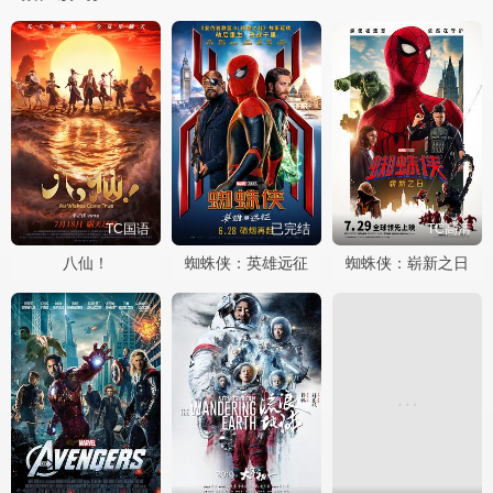
TC国语
已完结
TC高清
八仙！
蜘蛛侠：英雄远征
蜘蛛侠：崭新之日