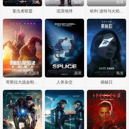
完结
国语
高清
复仇者联盟
流浪地球
哈利·波特与火焰杯国语
高清|国语
高清
高清
人兽杂交
揭秘日
哥斯拉大战金刚2：帝国崛起