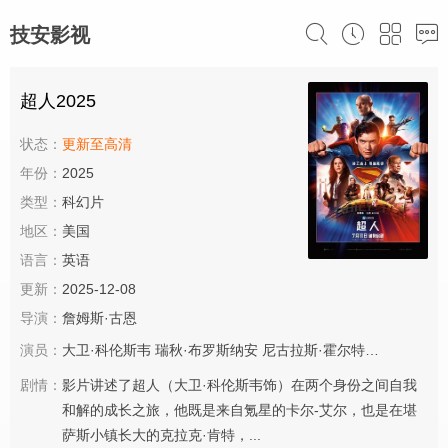
技安影视
超人2025
状态：
更新至高清
年份：
2025
类型：
科幻片
地区：
美国
语言：
英语
更新：
2025-12-08
导演：
詹姆斯·古恩
演员：
大卫·科伦斯韦
瑞秋·布罗斯纳安
尼古拉斯·霍尔特
埃迪·盖瑟吉
剧情：
影片讲述了超人（大卫·科伦斯韦饰）在两个身份之间自我
和解的成长之旅，他既是来自氪星的卡尔-艾尔，也是在堪
萨斯小镇长大的克拉克·肯特，...