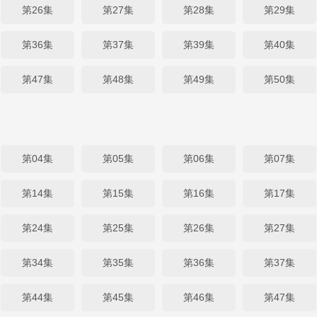
第26集
第27集
第28集
第29集
第36集
第37集
第39集
第40集
第47集
第48集
第49集
第50集
第04集
第05集
第06集
第07集
第14集
第15集
第16集
第17集
第24集
第25集
第26集
第27集
第34集
第35集
第36集
第37集
第44集
第45集
第46集
第47集