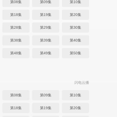
第08集
第09集
第10集
第18集
第19集
第20集
第28集
第29集
第30集
第38集
第39集
第40集
第48集
第49集
第50集
闪电云播
第08集
第09集
第10集
第18集
第19集
第20集