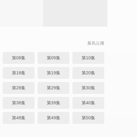
暴风云播
第08集
第09集
第10集
第18集
第19集
第20集
第28集
第29集
第30集
第38集
第39集
第40集
第48集
第49集
第50集