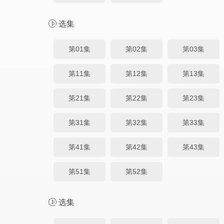
选集
第01集
第02集
第03集
第11集
第12集
第13集
第21集
第22集
第23集
第31集
第32集
第33集
第41集
第42集
第43集
第51集
第52集
选集