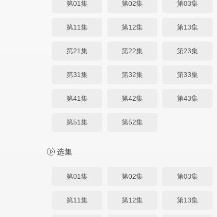
第01集
第02集
第03集
第11集
第12集
第13集
第21集
第22集
第23集
第31集
第32集
第33集
第41集
第42集
第43集
第51集
第52集
选集
第01集
第02集
第03集
第11集
第12集
第13集