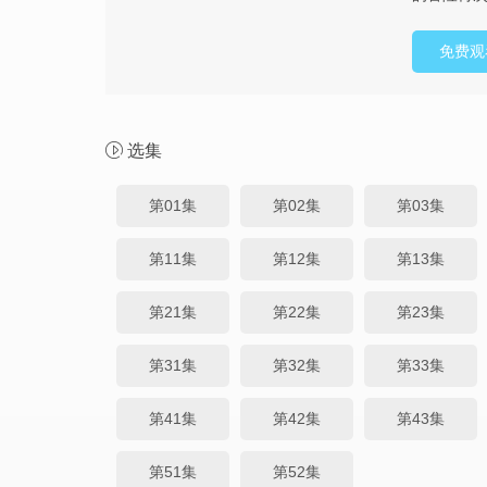
免费观
选集
第01集
第02集
第03集
第11集
第12集
第13集
第21集
第22集
第23集
第31集
第32集
第33集
第41集
第42集
第43集
第51集
第52集