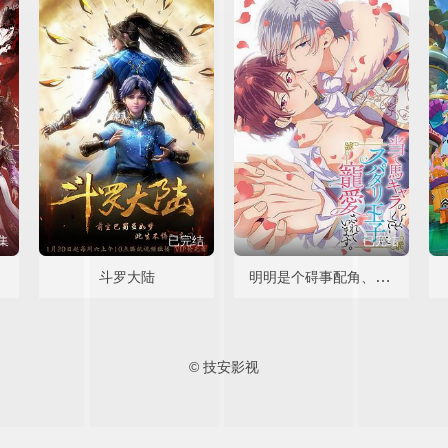
集
已完结
已完结
明明是个碍事配角、却被王子给宠爱了
斗罗大陆
© 技安影视