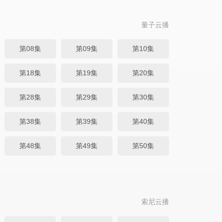
量子云播
第08集
第09集
第10集
第18集
第19集
第20集
第28集
第29集
第30集
第38集
第39集
第40集
第48集
第49集
第50集
索尼云播