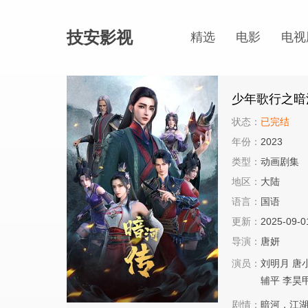
技安影视
精选
电影
电视
少年歌行之暗
状态：
已完结
年份：
2023
类型：
动画剧集
地区：
大陆
语言：
国语
更新：
2025-09-0
导演：
唐妍
演员：
刘明月
唐
辅平
李昊
剧情：
暗河，江