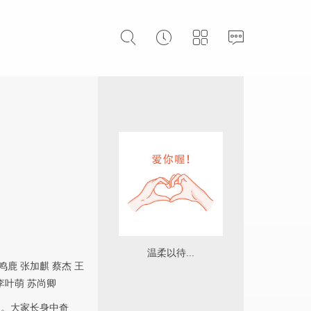
温柔以待...
鸣鹿
张加麒
蔡杰
王
李叶萌
苏尚卿
长。大家长身中奇