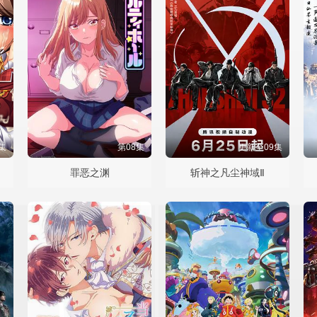
集
第08集
更新至09集
罪恶之渊
斩神之凡尘神域Ⅱ