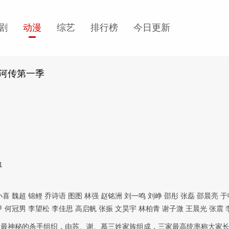
剧
动漫
综艺
排行榜
今日更新
河传第一季
1
小喜
魏超
锦鲤
乔诗语
图图
林强
赵铭洲
刘一鸣
刘峥
邵彤
张磊
邵晨亮
于
甲
何冠男
李望松
李佳思
高启帆
张振
文昊宇
林柏青
谢子溦
王晨光
张震
湖最神秘的杀手组织，由苏、谢、慕三姓家族组成，三家最高统率称大家