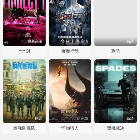
更新高清
高清
高清
Y计划
斩毒行动
刺马
国语
已完结
高清
维和防暴队
怪物猎人
黑桃裁决