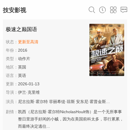
技安影视
极速之巅国语
状态：
更新至高清
年份：
2016
类型：
动作片
地区：
英国
语言：
英语
更新：
2026-01-13
导演：
伊兰·克里维
演员：
尼古拉斯·霍尔特
菲丽希缇·琼斯
安东尼·霍普金斯
本·金斯利
马
剧情：
凯西（尼古拉斯·霍尔特NicholasHoult饰）是一个无所事事
整日里游手好闲的小贼，因为在美国前科太多，罪行累累，
而最终决定逃往...