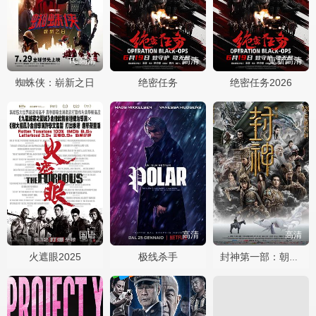
TC高清
高清
更新高清
蜘蛛侠：崭新之日
绝密任务
绝密任务2026
国语
高清
高清
火遮眼2025
极线杀手
封神第一部：朝歌风云