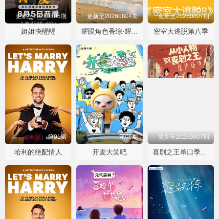
更新至20260805期
更新至20260804期
更新至20260807期
姐姐快醒醒
密室大逃脱第八季
耀眼角色番综·耀眼一夏
第01期
第06期
更新至20260807期
哈利的绝配情人
开麦大笑吧
喜剧之王单口季第三季