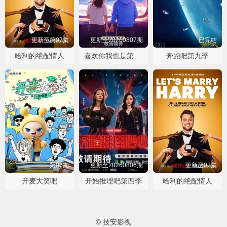
更新至第07集
更新至20260807期
已完结
哈利的绝配情人
奔跑吧第九季
喜欢你我也是第六季
第06期
更新至20260806期
更新至07集
开麦大笑吧
开始推理吧第四季
哈利的绝配情人
© 技安影视