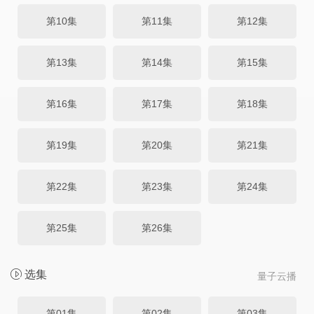
第10集
第11集
第12集
第13集
第14集
第15集
第16集
第17集
第18集
第19集
第20集
第21集
第22集
第23集
第24集
第25集
第26集
选集
量子云播
第01集
第02集
第03集