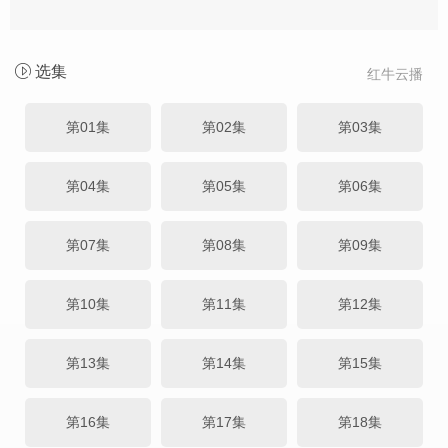
选集
红牛云播
第01集
第02集
第03集
第04集
第05集
第06集
第07集
第08集
第09集
第10集
第11集
第12集
第13集
第14集
第15集
第16集
第17集
第18集