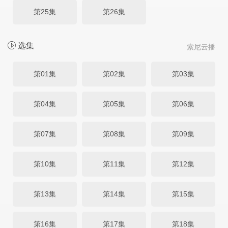
第25集
第26集
选集
索尼云播
第01集
第02集
第03集
第04集
第05集
第06集
第07集
第08集
第09集
第10集
第11集
第12集
第13集
第14集
第15集
第16集
第17集
第18集