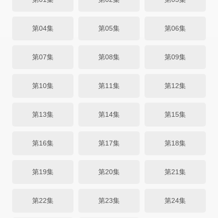
第04集
第05集
第06集
第07集
第08集
第09集
第10集
第11集
第12集
第13集
第14集
第15集
第16集
第17集
第18集
第19集
第20集
第21集
第22集
第23集
第24集