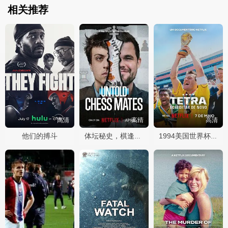
相关推荐
高清
高清
高清
他们的搏斗
体坛秘史，棋逢敌手
1994美国世界杯：巴西队荣耀再临