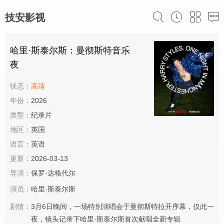
技安影视
哈里·斯泰尔斯：曼彻斯特音乐
夜
状态：
高清
年份：
2026
类型：
纪录片
地区：
英国
语言：
英语
更新：
2026-03-13
导演：
保罗·达格代尔
演员：
哈里·斯泰尔斯
剧情：
3月6日晚间，一场特别演唱会于曼彻斯特拉开序幕，仅此一
夜，镜头记录下哈里·斯泰尔斯首次献唱全新专辑