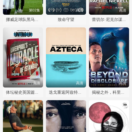
第02集
高清
高清
致命守望
挪威足球队黑马之路
蕾切尔·尼克尔谋杀案
高清
高清
高清
体坛秘史英国篇利物浦的伊斯坦布尔奇迹
迭戈重返阿兹特克之日
揭秘之外，科里古德档案