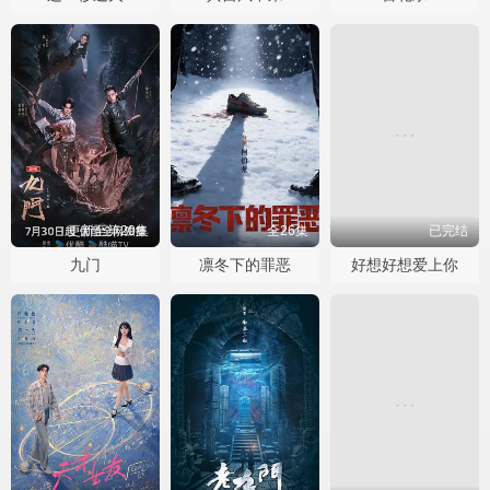
更新至第20集
全26集
已完结
九门
凛冬下的罪恶
好想好想爱上你