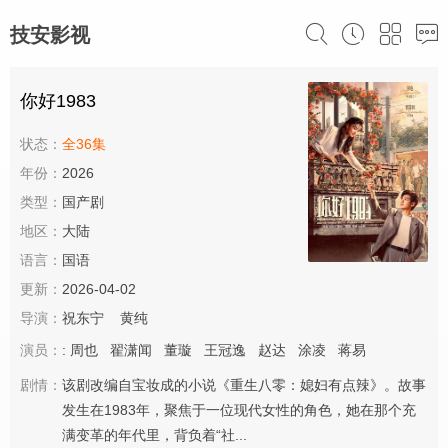
技安影视
你好1983
状态：
全36集
年份：
2026
类型：
国产剧
地区：
大陆
语言：
国语
更新：
2026-04-02
导演：
祝东宁
黄纯
演员：
:
周也
翟潇闻
董璇
王冠逸
赵达
涂凌
蒋易
剧情：
该剧改编自宝妆成的小说《重生八零：媳妇有点辣》。故事
发生在1983年，聚焦于一位现代女性的角色，她在那个充
满变革的年代里，背负着“社...