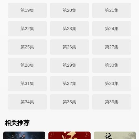
第19集
第20集
第21集
第22集
第23集
第24集
第25集
第26集
第27集
第28集
第29集
第30集
第31集
第32集
第33集
第34集
第35集
第36集
相关推荐