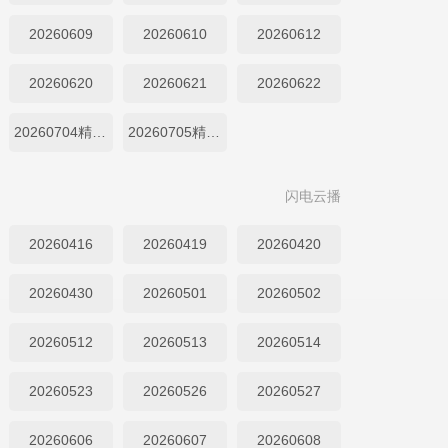
20260609
20260610
20260612
20260620
20260621
20260622
20260704精编回顾
20260705精编回顾
闪电云播
20260416
20260419
20260420
20260430
20260501
20260502
20260512
20260513
20260514
20260523
20260526
20260527
20260606
20260607
20260608