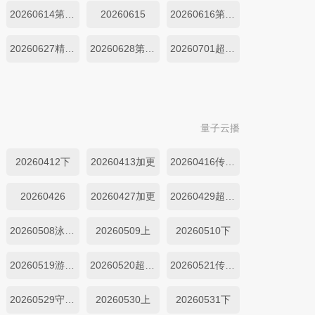
20260614第11期下
20260615
20260616第11期游戏纯享
20260627精编回顾
20260628第02期精编回顾
20260701超长花絮
量子云播
20260412下
20260413加更
20260416传水特辑
20260426
20260427加更
20260429超长花絮
20260508泳池特辑
20260509上
20260510下
20260519游戏纯享
20260520超长花絮
20260521传声筒特辑1
20260529守护物品特辑
20260530上
20260531下