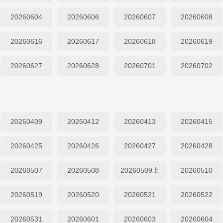
20260604
20260606
20260607
20260608
20260616
20260617
20260618
20260619
20260627
20260628
20260701
20260702
20260409
20260412
20260413
20260415
20260425
20260426
20260427
20260428
20260507
20260508
20260509上
20260510
20260519
20260520
20260521
20260522
20260531
20260601
20260603
20260604