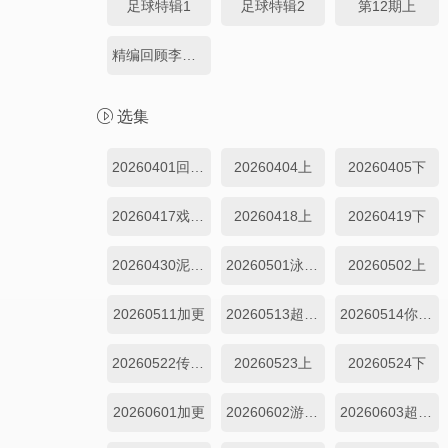
足球特辑1
足球特辑2
第12期上
精编回顾李乃文猜词答题
选集
20260401回顾特辑
20260404上
20260405下
20260417戏精特辑
20260418上
20260419下
20260430泥潭特辑
20260501泳池特辑
20260502上
20260511加更
20260513超长花絮
20260514你划我猜特辑
20260522传声筒特辑
20260523上
20260524下
20260601加更
20260602游戏纯享
20260603超长花絮