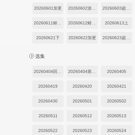
20260601加更
20260602游戏纯享
20260603超长花絮
20260611鲱鱼特辑
20260612鲱鱼特辑
20260613上
20260621下
20260622加更
20260623超长花絮
选集
20260404回馈篇
20260404第01期
20260405
20260419
20260420
20260421
20260430
20260501
20260502
20260511
20260512
20260513
20260522
20260523
20260524