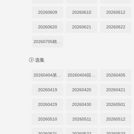
20260609
20260610
20260612
20260620
20260621
20260622
20260705精编回顾
选集
20260404第01期
20260404回馈篇
20260405
20260419
20260420
20260421
20260429
20260430
20260501
20260510
20260511
20260512
20260521
20260522
20260523