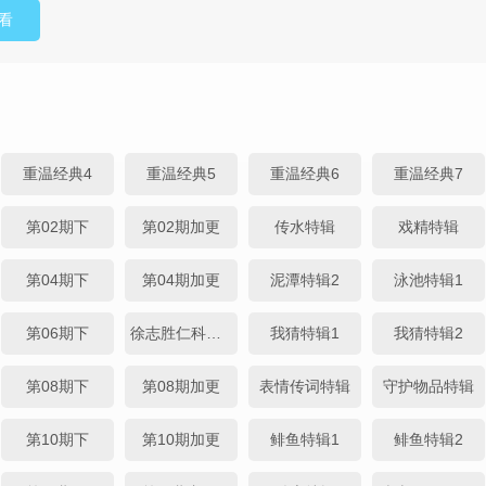
看
重温经典4
重温经典5
重温经典6
重温经典7
第02期下
第02期加更
传水特辑
戏精特辑
第04期下
第04期加更
泥潭特辑2
泳池特辑1
第06期下
徐志胜仁科畅聊
我猜特辑1
我猜特辑2
第08期下
第08期加更
表情传词特辑
守护物品特辑
第10期下
第10期加更
鲱鱼特辑1
鲱鱼特辑2