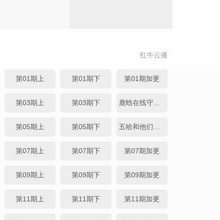
红牛云播
第01期上
第01期下
第01期加更
第03期上
第03期下
鹿晗在线守护座位
第05期上
第05期下
五哈和他们的朋友
第07期上
第07期下
第07期加更
第09期上
第09期下
第09期加更
第11期上
第11期下
第11期加更