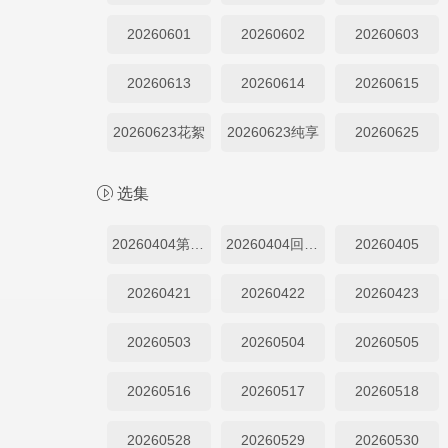
20260601
20260602
20260603
20260613
20260614
20260615
20260623花絮
20260623纯享
20260625
选集
20260404第01期
20260404回馈篇
20260405
20260421
20260422
20260423
20260503
20260504
20260505
20260516
20260517
20260518
20260528
20260529
20260530