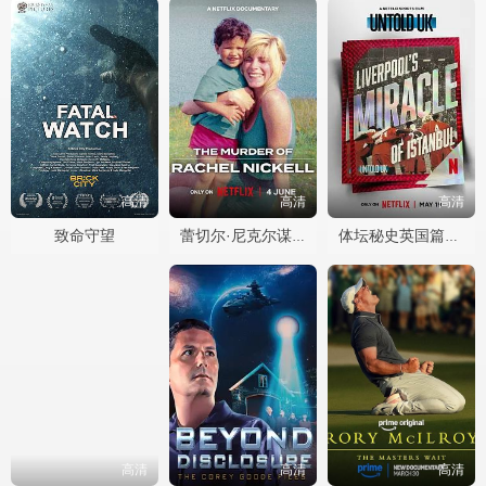
高清
高清
高清
致命守望
蕾切尔·尼克尔谋杀案
体坛秘史英国篇利物浦的伊斯坦布尔奇迹
高清
高清
高清