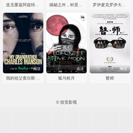
迭戈重返阿兹特克之日
揭秘之外，科里古德档案
罗伊麦克罗伊大满贯最后一关
高清
高清
粤语
狐与粉月
瞽师
我的祖父查尔斯·曼森
© 技安影视