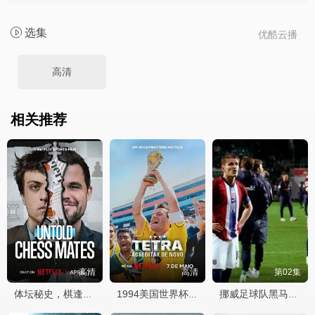
选集
优酷云播
高清
相关推荐
高清
高清
第02集
体坛秘史，棋逢敌手
1994美国世界杯：巴西队荣耀再临
挪威足球队黑马之路