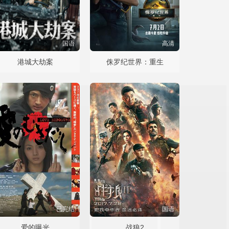
国语
高清
港城大劫案
侏罗纪世界：重生
已完结
国语
爱的曝光
战狼2