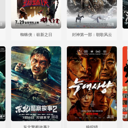
语
TC高清
高清
蜘蛛侠：崭新之日
封神第一部：朝歌风云
清
国语
高清
东北警察故事2
狼狩猎