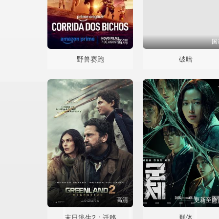
高清
国
野兽赛跑
破暗
高清
更新至高
末日逃生2：迁移
群体