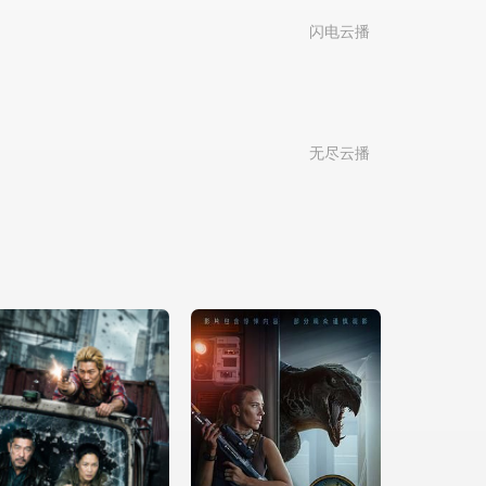
闪电云播
无尽云播