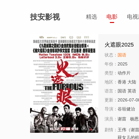
技安影视
精选
电影
电视
火遮眼2025
状态：
国语
年份：
2025
类型：
动作片
地区：
香港 大陆
语言：
国语 英语
更新：
2026-07-0
导演：
谷垣健治
演员：
谢苗
杨恩
剧情：
王伟（谢
获女儿的机