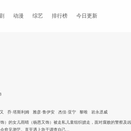
剧
动漫
综艺
排行榜
今日更新
8
又
乔·塔斯利姆
雅彦·鲁伊安
杰佳·亚宁
黎唯
岩永丞威
苗饰）的女儿雨晴（杨恩又饰）被走私儿童组织掳走，面对腐败的警察及
会愈见渺茫。直至遇上急于调查自己...