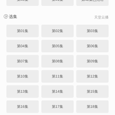
选集
天堂云播
第01集
第02集
第03集
第04集
第05集
第06集
第07集
第08集
第09集
第10集
第11集
第12集
第13集
第14集
第15集
第16集
第17集
第18集