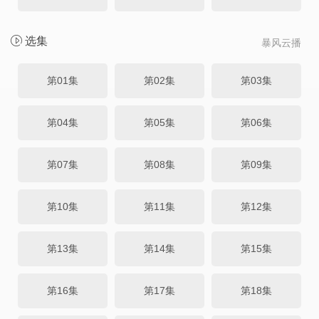
选集
暴风云播
第01集
第02集
第03集
第04集
第05集
第06集
第07集
第08集
第09集
第10集
第11集
第12集
第13集
第14集
第15集
第16集
第17集
第18集