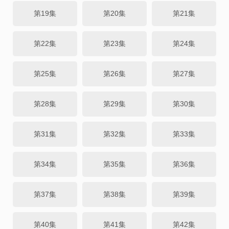
第19集
第20集
第21集
第22集
第23集
第24集
第25集
第26集
第27集
第28集
第29集
第30集
第31集
第32集
第33集
第34集
第35集
第36集
第37集
第38集
第39集
第40集
第41集
第42集