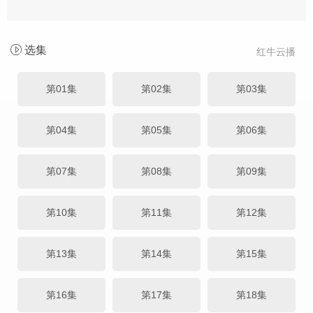
选集
红牛云播
第01集
第02集
第03集
第04集
第05集
第06集
第07集
第08集
第09集
第10集
第11集
第12集
第13集
第14集
第15集
第16集
第17集
第18集