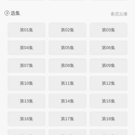
选集
索尼云播
第01集
第02集
第03集
第04集
第05集
第06集
第07集
第08集
第09集
第10集
第11集
第12集
第13集
第14集
第15集
第16集
第17集
第18集