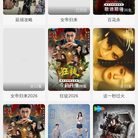
已完结
已完结
全36集
延禧攻略
女帝归来
百花杀
全12集
更新至第06集
全33集
女帝归来2026
狂徒2026
这一秒过火