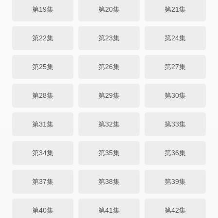
第19集
第20集
第21集
第22集
第23集
第24集
第25集
第26集
第27集
第28集
第29集
第30集
第31集
第32集
第33集
第34集
第35集
第36集
第37集
第38集
第39集
第40集
第41集
第42集