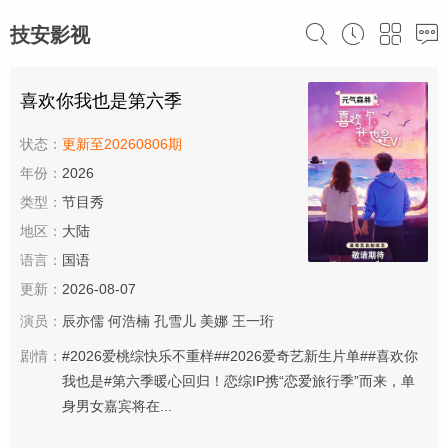
技安影视
喜欢你我也是第六季
状态：
更新至20260806期
年份：
2026
类型：
节目秀
地区：
大陆
语言：
国语
更新：
2026-08-07
演员：
辰亦儒
何浩楠
孔雪儿
美娜
王一珩
剧情：
#2026爱桃综快乐不重样##2026爱奇艺新生片单##喜欢你
我也是#第六季暖心回归！恋综IP携“恋爱旅行季”而来，单
身男女嘉宾将在...