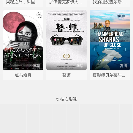
揭秘之外，科里古德档案
罗伊麦克罗伊大满贯最后一关
我的祖父查尔斯·曼森
高清
粤语
高清
狐与粉月
瞽师
摄影师贝尔蒂与双髻鲨零距离
© 技安影视