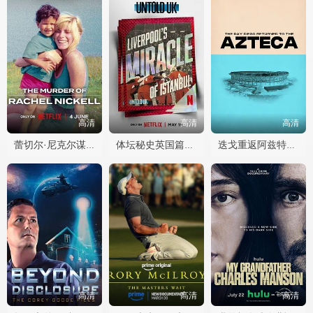
高清
高清
高清
蕾切尔·尼克尔谋杀案
体坛秘史英国篇利物浦的伊斯坦布尔奇迹
迭戈重返阿兹特克之日
高清
高清
高清