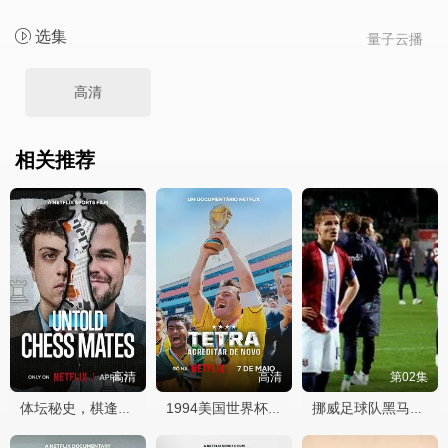
选集
量子云播
高清
相关推荐
高清
高清
第02集
体坛秘史，棋逢敌手
1994美国世界杯：巴西队荣耀再临
挪威足球队黑马之路