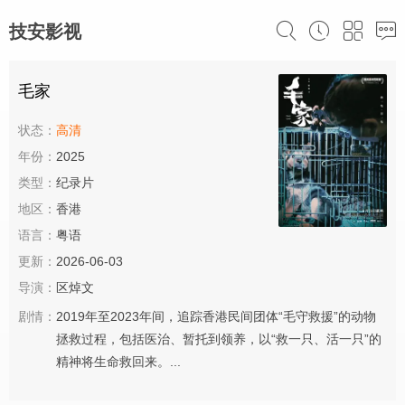
技安影视
毛家
状态：
高清
年份：
2025
类型：
纪录片
地区：
香港
语言：
粤语
更新：
2026-06-03
导演：
区焯文
剧情：
2019年至2023年间，追踪香港民间团体“毛守救援”的动物
拯救过程，包括医治、暂托到领养，以“救一只、活一只”的
精神将生命救回来。...