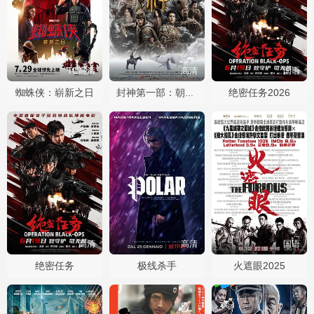
TC高清
高清
国语
蜘蛛侠：崭新之日
绝密任务2026
封神第一部：朝歌风云
高清
高清
国语
绝密任务
极线杀手
火遮眼2025