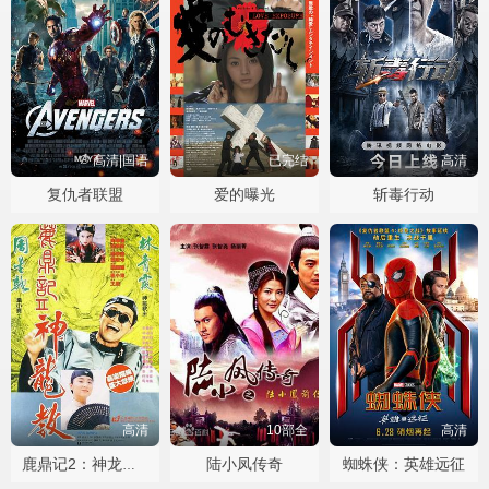
高清|国语
已完结
高清
复仇者联盟
爱的曝光
斩毒行动
高清
10部全
高清
陆小凤传奇
蜘蛛侠：英雄远征
鹿鼎记2：神龙教粤语