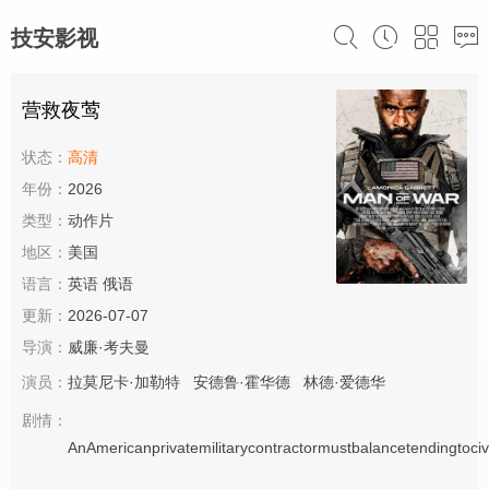
技安影视
营救夜莺
状态：
高清
年份：
2026
类型：
动作片
地区：
美国
语言：
英语 俄语
更新：
2026-07-07
导演：
威廉·考夫曼
演员：
拉莫尼卡·加勒特
安德鲁·霍华德
林德·爱德华
剧情：
AnAmericanprivatemilitarycontractormustbalancetendingtocivili