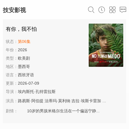
技安影视
有你，我不怕
状态：
第06集
年份：
2026
类型：
欧美剧
地区：
墨西哥
语言：
西班牙语
更新：
2026-07-09
导演：
埃内斯托·孔特雷拉斯
演员：
路易斯·阿伯提
法蒂玛·莫利纳
吉拉·埃斯卡雷加
胡伯托·巴斯托
剧情：
10岁的男孩米格尔生活在一个偏远宁静...