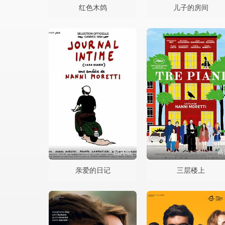
红色木鸽
儿子的房间
已完结
高
亲爱的日记
三层楼上