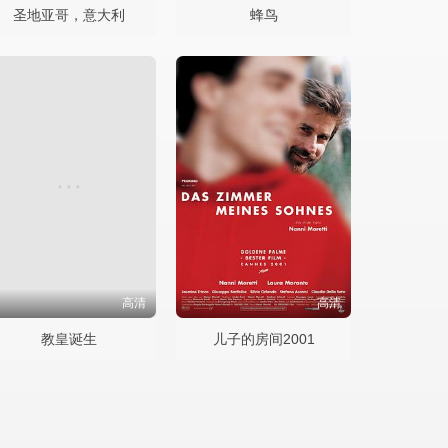
圣地亚哥，意大利
蜂鸟
高清
高清
教皇诞生
儿子的房间2001