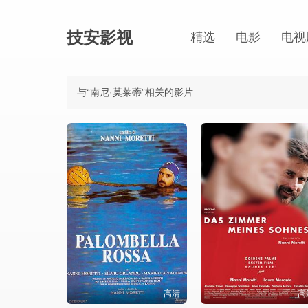
技安影视
精选
电影
电视
与“南尼·莫莱蒂”相关的影片
高清
高