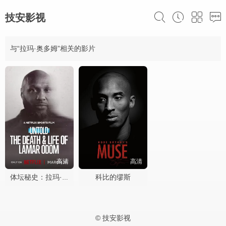
技安影视
与“拉玛·奥多姆”相关的影片
高清
高清
科比的缪斯
体坛秘史：拉玛·奥多姆的生死边缘
© 技安影视