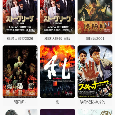
已完结
完结
高清
棒球大联盟2026
棒球大联盟 日版
阴阳师2001
高清
高清
高清
阴阳师2
乱
读取记忆碎片的男人