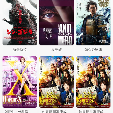
高清
已完结
已完结
新哥斯拉
反英雄
怎么办家康
已完结
高清
高清
X医生：外科医生大门未知子第七季
如果德川家康成为总理大臣
如果德川家康成为总理大臣