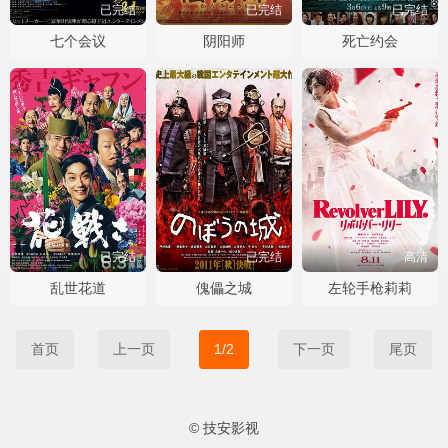
已完结
已完结
已完结
七个会议
阴阳师
死亡约会
已完结
已完结
高清
乱世花道
傀儡之城
左轮手枪莉莉
首页
上一页
1/2
下一页
尾页
© 技安影视