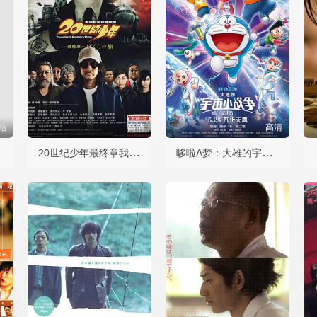
结
高清
高清
20世纪少年最终章我们的旗帜
哆啦A梦：大雄的宇宙小战争2021