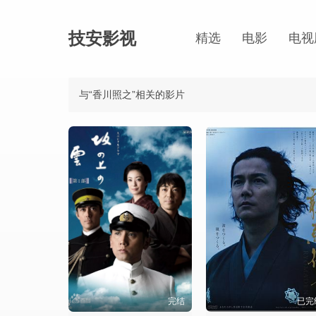
技安影视
精选
电影
电视
与“香川照之”相关的影片
完结
已完