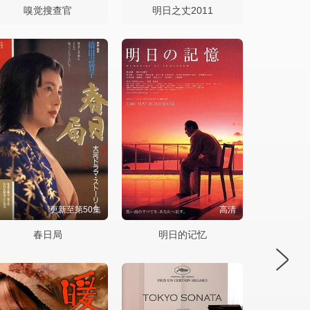
嗅觉搜查官
明日之丈2011
更新至第50集
高清
春日局
明日的记忆