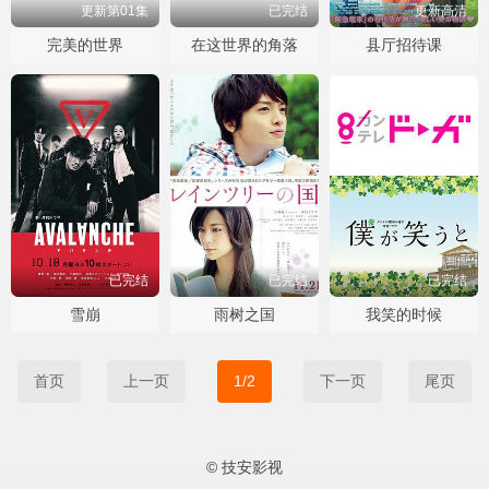
更新第01集
已完结
更新高清
完美的世界
在这世界的角落
县厅招待课
已完结
已完结
已完结
雪崩
雨树之国
我笑的时候
首页
上一页
1/2
下一页
尾页
© 技安影视