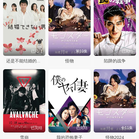
已完结
第10集
已完结
怪物
陷阱的战争
还是不能结婚的男人
已完结
已完结
全11集
雪崩
我的恐怖妻子
怪物2024