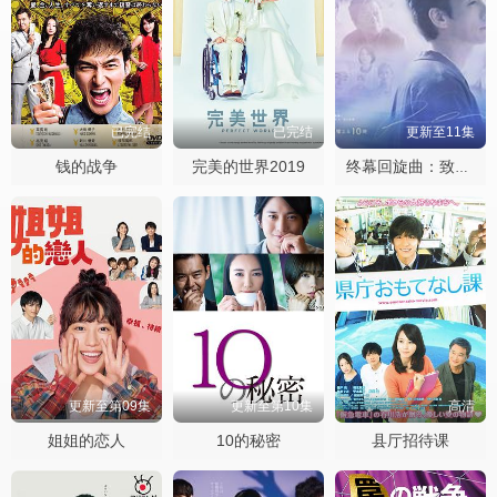
已完结
已完结
更新至11集
钱的战争
完美的世界2019
终幕回旋曲：致无法再见的你
更新至第09集
更新至第10集
高清
姐姐的恋人
10的秘密
县厅招待课