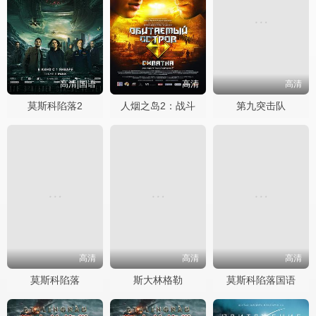
高清|国语
高清
高清
莫斯科陷落2
人烟之岛2：战斗
第九突击队
高清
高清
高清
莫斯科陷落
斯大林格勒
莫斯科陷落国语