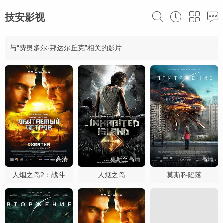
技安影视
与“费奥多尔·邦达尔丘克”相关的影片
高清
更新至高清
高清
人烟之岛2：战斗
人烟之岛
莫斯科陷落