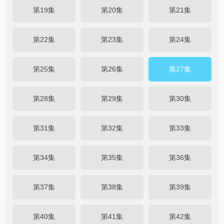
第19集
第20集
第21集
第22集
第23集
第24集
第25集
第26集
第27集
第28集
第29集
第30集
第31集
第32集
第33集
第34集
第35集
第36集
第37集
第38集
第39集
第40集
第41集
第42集