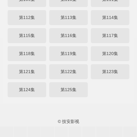
第112集
第113集
第114集
第115集
第116集
第117集
第118集
第119集
第120集
第121集
第122集
第123集
第124集
第125集
© 技安影视