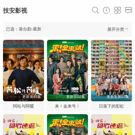
技安影视
已选：港台剧-最新
展开分类
更新第45集
更新至02集
更新至第07集
阿松与阿暖
来！金来号！
日落下的彩虹