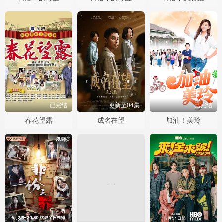
已完结
更新至04集
已完结
春花望露
成名在望
加油！美玲