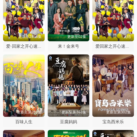
更新至2868集
更新至02集
完结
来！金来号
爱·回家之开心速递
爱回家之开心速递2025
更新至第252集
更新至第163集
更新至第302集
百味人生
豆腐妈妈
宝岛西米乐