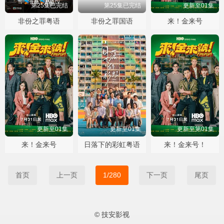
第25集已完结
第25集已完结
更新至01集
非份之罪粤语
非份之罪国语
来！金来号
更新至01集
更新至01集
更新至第01集
来！金来号
日落下的彩虹粤语
来！金来号！
首页
上一页
1/280
下一页
尾页
© 技安影视