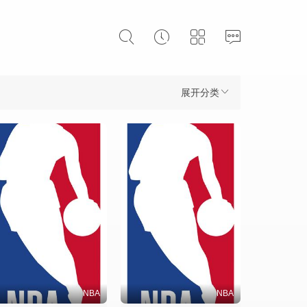
展开分类
NBA
NBA