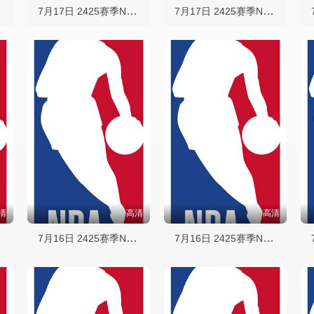
太阳
7月17日 2425赛季NBA夏季联赛 尼克斯VS篮网
7月17日 2425赛季NBA夏季联赛 奇才VS开拓者
清
高清
高清
6人
7月16日 2425赛季NBA夏季联赛 活塞VS火箭
7月16日 2425赛季NBA夏季联赛 独行侠VS灰熊