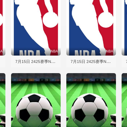
BA
NBA
NBA
雄鹿
7月15日 2425赛季NBA夏季联赛 魔术VS鹈鹕
7月15日 2425赛季NBA夏季联赛 公牛VS勇士