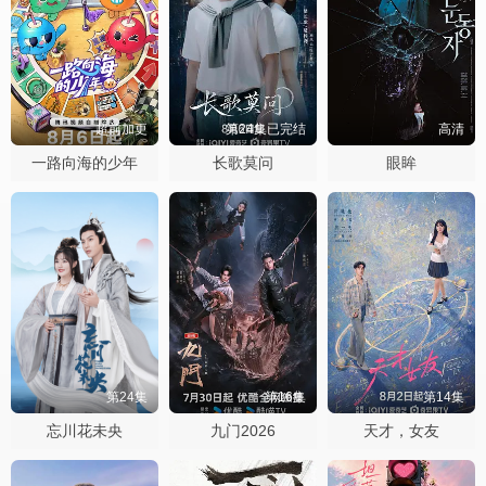
超前加更
第24集已完结
高清
一路向海的少年
长歌莫问
眼眸
第24集
第16集
第14集
忘川花未央
九门2026
天才，女友