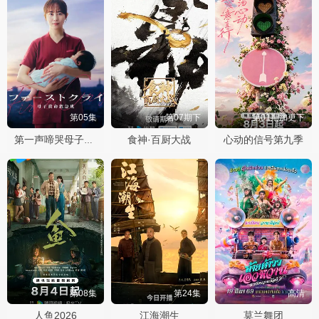
第05集
第07期下
第01期加更下
食神·百厨大战
心动的信号第九季
第一声啼哭母子救命急救班
第08集
第24集
高清
人鱼2026
江海潮生
莫兰舞团