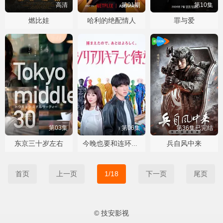
高清
第01期
第10集
燃比娃
哈利的绝配情人
罪与爱
第03集
第06集
第36集已完结
东京三十岁左右
兵自风中来
今晚也要和连环杀手约会
首页
上一页
1/18
下一页
尾页
© 技安影视