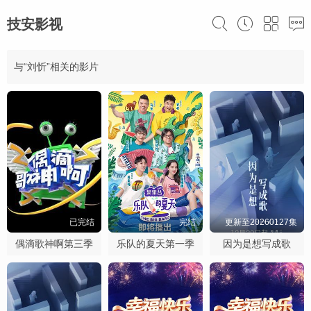
技安影视
与“刘忻”相关的影片
已完结
完结
更新至20260127集
偶滴歌神啊第三季
乐队的夏天第一季
因为是想写成歌