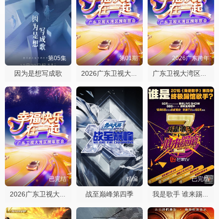
第05集
第01期
2026广东跨年
因为是想写成歌
​2026广东卫视大湾区跨年歌会​
广东卫视大湾区跨年歌会
已完结
精编
已完结
战至巅峰第四季
2026广东卫视大湾区跨年歌会
我是歌手 谁来踢馆