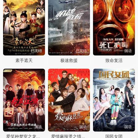
已完结
已完结
国语
素手遮天
极速救援
致命复活
国语
国语
国语
国民女团
爱笑种梦室之龙在江湖
爱情麻辣烫之情定终身