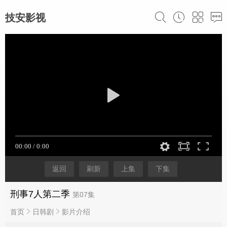
技安影视
返回
刷新
上集
下集
刑事7人第二季
第07集
首页
日韩剧
影片介绍