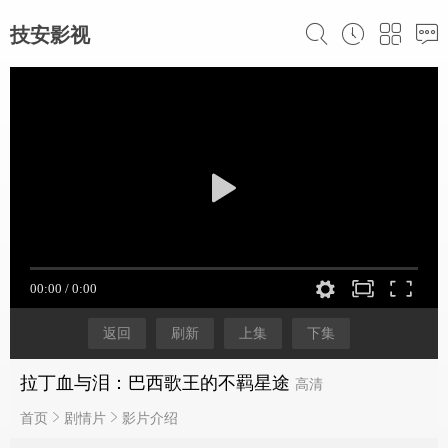
技安影视
返回
刷新
上集
下集
拉丁血与泪：巴西歌王的不羁星途
高清
首页
剧情片
影片介绍