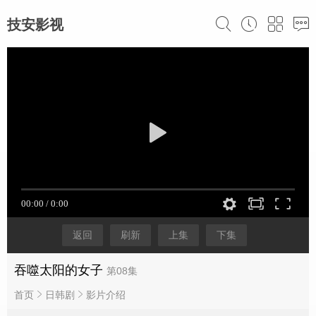
技安影视
返回
刷新
上集
下集
吞噬太阳的女子
第08集
首页
日韩剧
影片介绍