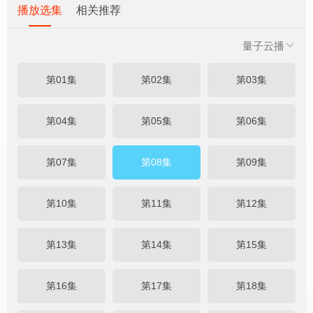
播放选集
相关推荐
量子云播
第01集
第02集
第03集
第04集
第05集
第06集
第07集
第08集
第09集
第10集
第11集
第12集
第13集
第14集
第15集
第16集
第17集
第18集