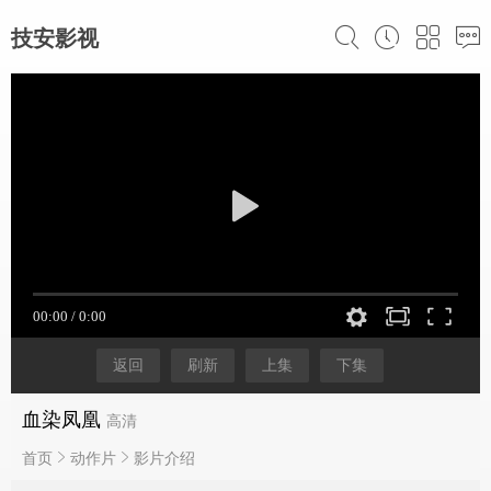
技安影视
返回
刷新
上集
下集
血染凤凰
高清
首页
动作片
影片介绍